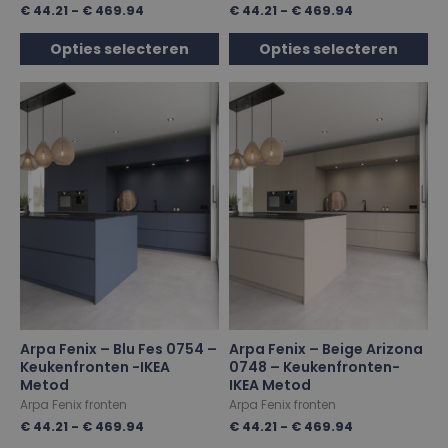
€
44.21
-
€
469.94
€
44.21
-
€
469.94
Opties selecteren
Opties selecteren
Arpa Fenix – Blu Fes 0754 –
Arpa Fenix – Beige Arizona
Keukenfronten -IKEA
0748 – Keukenfronten-
Metod
IKEA Metod
Arpa Fenix fronten
Arpa Fenix fronten
€
44.21
-
€
469.94
€
44.21
-
€
469.94