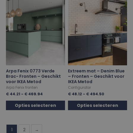
Arpa Fenix 0773 Verde
Extreem mat – Denim Blue
Brac- Fronten – Geschikt
– Fronten – Geschikt voor
voor IKEA Metod
IKEA Metod
Arpa Fenix fronten
Configurator
€
44.21
-
€
469.94
€
48.12
-
€
494.50
Opties selecteren
Opties selecteren
1
2
→