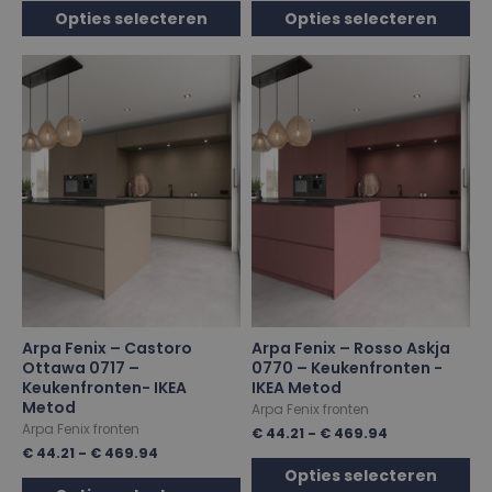
Opties selecteren
Opties selecteren
Arpa Fenix – Castoro
Arpa Fenix – Rosso Askja
Ottawa 0717 –
0770 – Keukenfronten -
Keukenfronten- IKEA
IKEA Metod
Metod
Arpa Fenix fronten
Arpa Fenix fronten
€
44.21
-
€
469.94
€
44.21
-
€
469.94
Opties selecteren