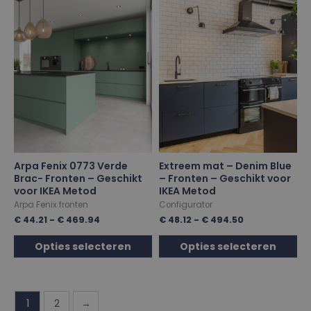
Arpa Fenix 0773 Verde
Extreem mat – Denim Blue
Brac- Fronten – Geschikt
– Fronten – Geschikt voor
voor IKEA Metod
IKEA Metod
Arpa Fenix fronten
Configurator
€
44.21
-
€
469.94
€
48.12
-
€
494.50
Opties selecteren
Opties selecteren
1
2
→