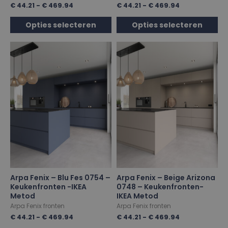
€
44.21
-
€
469.94
€
44.21
-
€
469.94
Opties selecteren
Opties selecteren
Arpa Fenix – Blu Fes 0754 –
Arpa Fenix – Beige Arizona
Keukenfronten -IKEA
0748 – Keukenfronten-
Metod
IKEA Metod
Arpa Fenix fronten
Arpa Fenix fronten
€
44.21
-
€
469.94
€
44.21
-
€
469.94