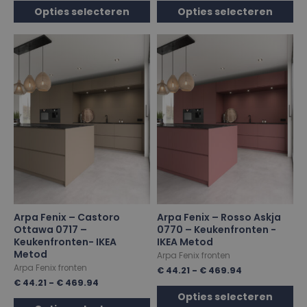
Opties selecteren
Opties selecteren
Arpa Fenix – Castoro
Arpa Fenix – Rosso Askja
Ottawa 0717 –
0770 – Keukenfronten -
Keukenfronten- IKEA
IKEA Metod
Metod
Arpa Fenix fronten
Arpa Fenix fronten
€
44.21
-
€
469.94
€
44.21
-
€
469.94
Opties selecteren