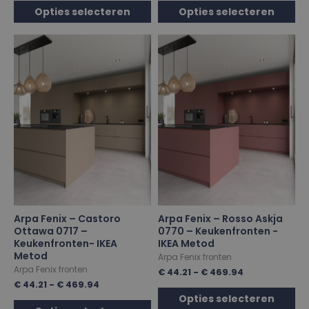
Opties selecteren
Opties selecteren
Arpa Fenix – Castoro
Arpa Fenix – Rosso Askja
Ottawa 0717 –
0770 – Keukenfronten -
Keukenfronten- IKEA
IKEA Metod
Metod
Arpa Fenix fronten
Arpa Fenix fronten
€
44.21
-
€
469.94
€
44.21
-
€
469.94
Opties selecteren