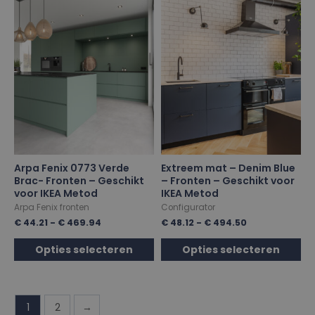
Arpa Fenix 0773 Verde
Extreem mat – Denim Blue
Brac- Fronten – Geschikt
– Fronten – Geschikt voor
voor IKEA Metod
IKEA Metod
Arpa Fenix fronten
Configurator
€
44.21
-
€
469.94
€
48.12
-
€
494.50
Opties selecteren
Opties selecteren
1
2
→