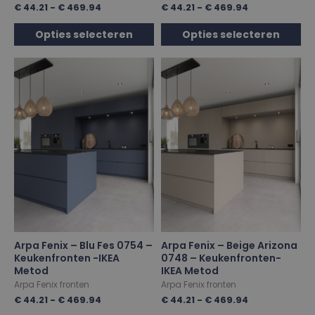
€
44.21
-
€
469.94
€
44.21
-
€
469.94
Opties selecteren
Opties selecteren
Arpa Fenix – Blu Fes 0754 –
Arpa Fenix – Beige Arizona
Keukenfronten -IKEA
0748 – Keukenfronten-
Metod
IKEA Metod
Arpa Fenix fronten
Arpa Fenix fronten
€
44.21
-
€
469.94
€
44.21
-
€
469.94