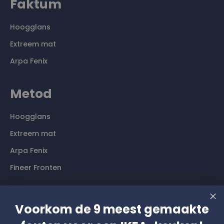
Faktum
Hoogglans
Extreem mat
Arpa Fenix
Metod
Hoogglans
Extreem mat
Arpa Fenix
Fineer Fronten
Contact
Voorkom de 9 meest gemaakte
Langs komen? Graag even een afspraak maken. Dan