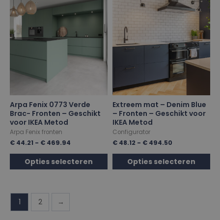
Arpa Fenix 0773 Verde
Extreem mat – Denim Blue
Brac- Fronten – Geschikt
– Fronten – Geschikt voor
voor IKEA Metod
IKEA Metod
Arpa Fenix fronten
Configurator
€
44.21
-
€
469.94
€
48.12
-
€
494.50
Opties selecteren
Opties selecteren
1
2
→