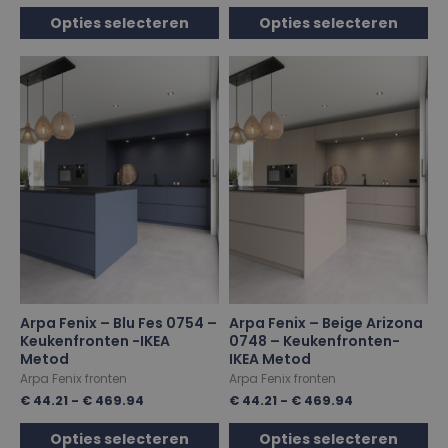
Opties selecteren
Opties selecteren
Arpa Fenix – Blu Fes 0754 –
Arpa Fenix – Beige Arizona
Keukenfronten -IKEA
0748 – Keukenfronten-
Metod
IKEA Metod
Arpa Fenix fronten
Arpa Fenix fronten
€
44.21
-
€
469.94
€
44.21
-
€
469.94
Opties selecteren
Opties selecteren