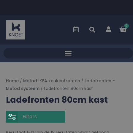
0
Home
/
Metod IKEA keukenfronten
/
Ladefronten -
Metod systeem
/ Ladefronten 80cm kast
Ladefronten 80cm kast
Filters
Resultaat 1–12 van de 19 resultaten wordt getoond