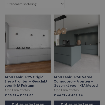
Arpa Fenix 0725 Grigio
Arpa Fenix 0750 Verde
Efeso Fronten – Geschikt
Comodoro – Fronten –
voor IKEA Faktum
Geschikt voor IKEA Metod
Arpa Fenix fronten
Arpa Fenix fronten
€
36.82
-
€
357.66
€
44.21
-
€
469.94
Opties selecteren
Opties selecteren