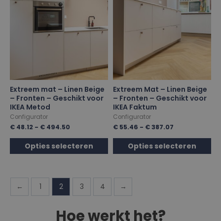
Extreem mat – Linen Beige
Extreem Mat – Linen Beige
– Fronten – Geschikt voor
– Fronten – Geschikt voor
IKEA Metod
IKEA Faktum
Configurator
Configurator
€
48.12
-
€
494.50
€
55.46
-
€
387.07
Opties selecteren
Opties selecteren
←
1
2
3
4
→
Hoe werkt het?