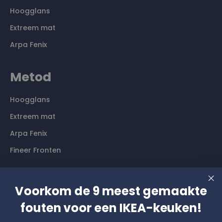
Hoogglans
Extreem mat
Arpa Fenix
Metod
Hoogglans
Extreem mat
Arpa Fenix
Fineer Fronten
Contact
Voorkom de 9 meest gemaakte
fouten voor een IKEA-keuken!
Langs komen? Graag even een afspraak maken. Dan
hebben wij alle tijd voor je.