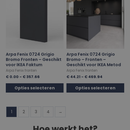
Arpa Fenix 0724 Grigio
Arpa Fenix 0724 Grigio
Bromo Fronten – Geschikt
Bromo – Fronten –
voor IKEA Faktum
Geschikt voor IKEA Metod
Arpa Fenix fronten
Arpa Fenix fronten
€
0.00
-
€
357.66
€
44.21
-
€
469.94
Opties selecteren
Opties selecteren
1
2
3
4
→
Hoe werkt het?