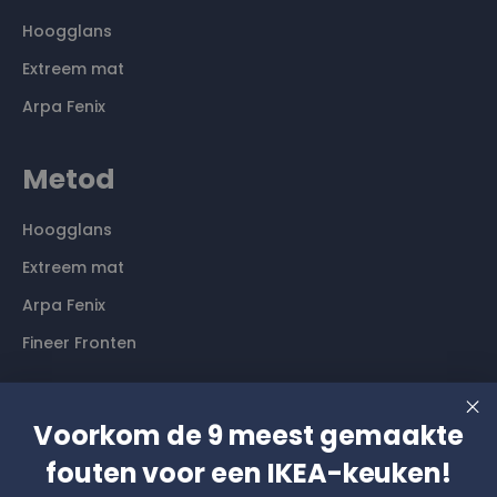
Hoogglans
Extreem mat
Arpa Fenix
Metod
Hoogglans
Extreem mat
Arpa Fenix
Fineer Fronten
Contact
Voorkom de 9 meest gemaakte
Langs komen? Graag even een afspraak maken. Dan
fouten voor een IKEA-keuken!
hebben wij alle tijd voor je.