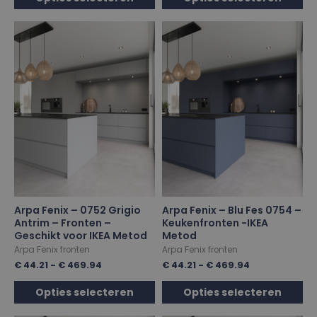
Arpa Fenix – 0752 Grigio
Arpa Fenix – Blu Fes 0754 –
Antrim – Fronten –
Keukenfronten -IKEA
Geschikt voor IKEA Metod
Metod
Arpa Fenix fronten
Arpa Fenix fronten
€
44.21
-
€
469.94
€
44.21
-
€
469.94
Opties selecteren
Opties selecteren