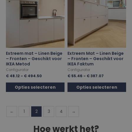
Extreem mat – Linen Beige
Extreem Mat – Linen Beige
– Fronten – Geschikt voor
– Fronten – Geschikt voor
IKEA Metod
IKEA Faktum
Configurator
Configurator
€
48.12
-
€
494.50
€
55.46
-
€
387.07
Opties selecteren
Opties selecteren
←
1
2
3
4
→
Hoe werkt het?