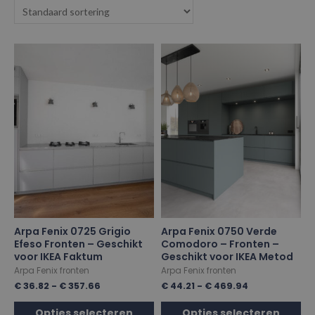
Arpa Fenix 0725 Grigio
Arpa Fenix 0750 Verde
Efeso Fronten – Geschikt
Comodoro – Fronten –
voor IKEA Faktum
Geschikt voor IKEA Metod
Arpa Fenix fronten
Arpa Fenix fronten
€
36.82
-
€
357.66
€
44.21
-
€
469.94
Opties selecteren
Opties selecteren