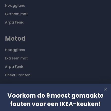
Hoogglans
Extreem mat
Arpa Fenix
Metod
Hoogglans
Extreem mat
Arpa Fenix
Fineer Fronten
Contact
Voorkom de 9 meest gemaakte
fouten voor een IKEA-keuken!
Langs komen? Graag even een afspraak maken. Dan
hebben wij alle tijd voor je.