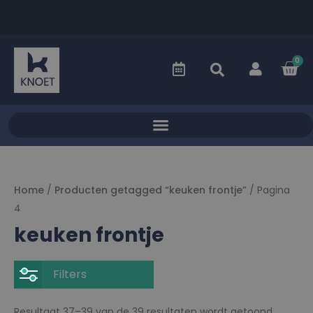
0
Home
/
Producten getagged “keuken frontje”
/ Pagina
4
keuken frontje
Filters
Resultaat 37–39 van de 39 resultaten wordt getoond