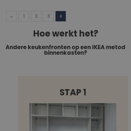
←
1
2
3
4
Hoe werkt het?
Andere keukenfronten op een IKEA metod
binnenkasten?
STAP 1