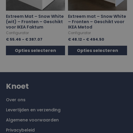
Extreem Mat – Snow White
Extreem mat – Snow White
(wit) – Fronten – Geschikt
– Fronten – Geschikt voor
voor IKEA Faktum
IKEA Metod
Configurator
Configurator
€
55.46
-
€
387.07
€
48.12
-
€
494.50
Opties selecteren
Opties selecteren
Knoet
Over ons
Levertijden en verzending
Algemene voorwaarden
Privacybeleid