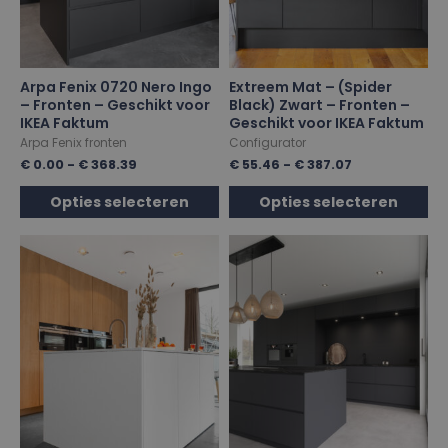
Arpa Fenix 0720 Nero Ingo
Extreem Mat – (Spider
– Fronten – Geschikt voor
Black) Zwart – Fronten –
IKEA Faktum
Geschikt voor IKEA Faktum
Arpa Fenix fronten
Configurator
€
0.00
-
€
368.39
€
55.46
-
€
387.07
Opties selecteren
Opties selecteren