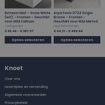
Extreem Mat – Snow White
Arpa Fenix 0724 Grigio
(wit) – Fronten – Geschikt
Bromo – Fronten –
voor IKEA Faktum
Geschikt voor IKEA Metod
Configurator
Arpa Fenix fronten
€
55.46
-
€
387.07
€
44.21
-
€
469.94
Opties selecteren
Opties selecteren
Knoet
Over ons
Levertijden en verzending
Algemene voorwaarden
Privacybeleid