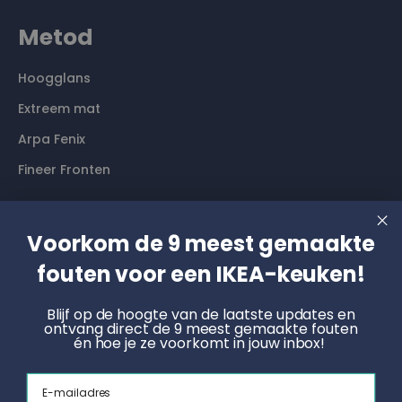
Metod
Hoogglans
Extreem mat
Arpa Fenix
Fineer Fronten
Contact
Voorkom de 9 meest gemaakte
fouten voor een IKEA-keuken!
Langs komen? Graag even een afspraak maken. Dan
hebben wij alle tijd voor je.
Blijf op de hoogte van de laatste updates en
ontvang direct de 9 meest gemaakte fouten
Boek een online afspraak
én hoe je ze voorkomt in jouw inbox!
KNOET
Email
Radonstraat 4, 7031 GT Wehl