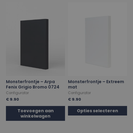
Monsterfrontje – Arpa
Monsterfrontje – Extreem
Fenix Grigio Bromo 0724
mat
Configurator
Configurator
€
9.90
€
9.90
Toevoegen aan
Opties selecteren
winkelwagen