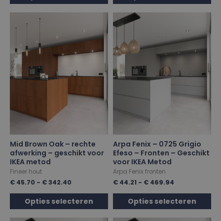
Mid Brown Oak – rechte
Arpa Fenix – 0725 Grigio
afwerking – geschikt voor
Efeso – Fronten – Geschikt
IKEA metod
voor IKEA Metod
Fineer hout
Arpa Fenix fronten
€
45.70
-
€
342.40
€
44.21
-
€
469.94
Opties selecteren
Opties selecteren