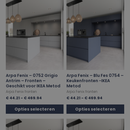
Arpa Fenix – 0752 Grigio
Arpa Fenix – Blu Fes 0754 –
Antrim – Fronten –
Keukenfronten -IKEA
Geschikt voor IKEA Metod
Metod
Arpa Fenix fronten
Arpa Fenix fronten
€
44.21
-
€
469.94
€
44.21
-
€
469.94
Opties selecteren
Opties selecteren