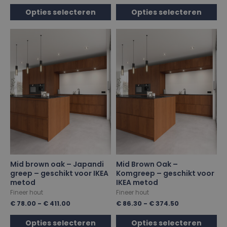
Opties selecteren
Opties selecteren
Mid brown oak – Japandi
Mid Brown Oak –
greep – geschikt voor IKEA
Komgreep – geschikt voor
metod
IKEA metod
Fineer hout
Fineer hout
€
78.00
-
€
411.00
€
86.30
-
€
374.50
Opties selecteren
Opties selecteren