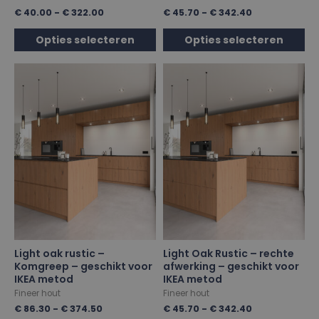
€
40.00
-
€
322.00
€
45.70
-
€
342.40
Opties selecteren
Opties selecteren
Light oak rustic –
Light Oak Rustic – rechte
Komgreep – geschikt voor
afwerking – geschikt voor
IKEA metod
IKEA metod
Fineer hout
Fineer hout
€
86.30
-
€
374.50
€
45.70
-
€
342.40