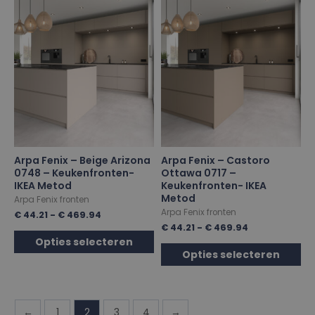
Arpa Fenix – Beige Arizona
Arpa Fenix – Castoro
0748 – Keukenfronten-
Ottawa 0717 –
IKEA Metod
Keukenfronten- IKEA
Metod
Arpa Fenix fronten
Arpa Fenix fronten
€
44.21
-
€
469.94
€
44.21
-
€
469.94
Opties selecteren
Opties selecteren
←
1
2
3
4
→