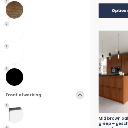
2
Opties 
2
1
1
Front afwerking
5
Mid brown oa
greep – gesch
11