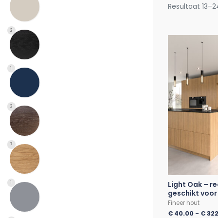
Resultaat 13–2
2
1
2
7
Light Oak – r
1
geschikt voor
Fineer hout
€
40.00
-
€
322