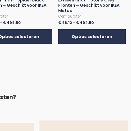
m mat – Spider Black –
Extreem mat – Stone Grey –
n – Geschikt voor IKEA
Fronten – Geschikt voor IKEA
Metod
rator
Configurator
-
€
494.50
€
48.12
-
€
494.50
Opties selecteren
Opties selecteren
asten?