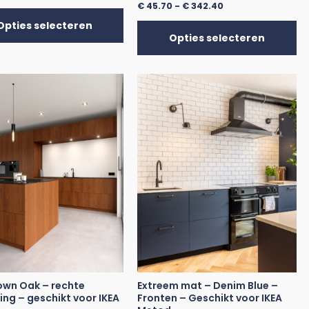
€
45.70
-
€
342.40
Opties selecteren
Opties selecteren
own Oak – rechte
Extreem mat – Denim Blue –
ing – geschikt voor IKEA
Fronten – Geschikt voor IKEA