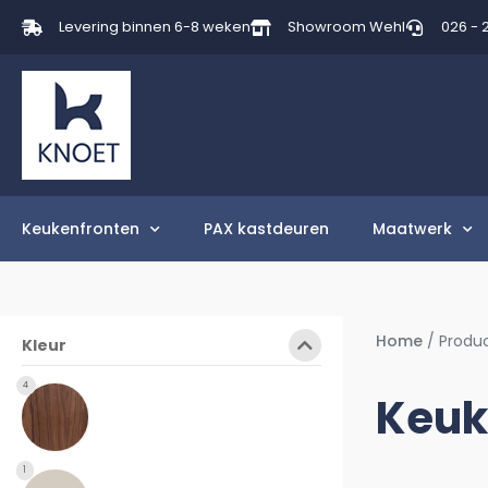
Levering binnen 6-8 weken
Showroom Wehl
026 - 
Keukenfronten
PAX kastdeuren
Maatwerk
Home
/ Produ
Kleur
4
Keuk
1