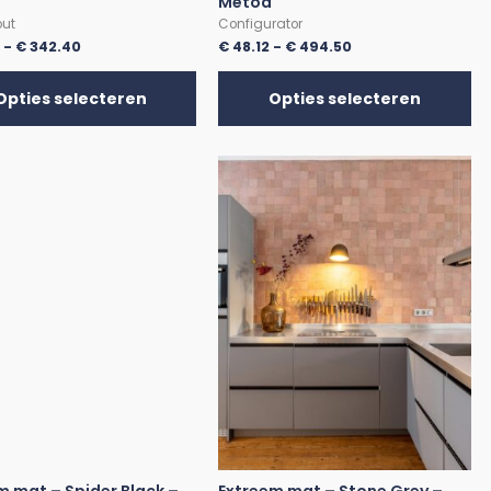
Metod
out
Configurator
0
-
€
342.40
€
48.12
-
€
494.50
Opties selecteren
Opties selecteren