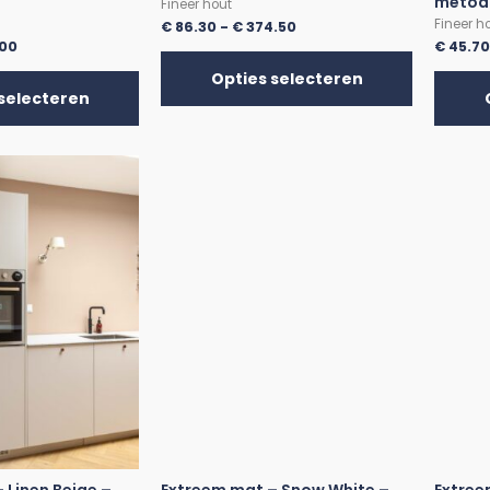
metod
Fineer hout
Fineer h
€
86.30
-
€
374.50
.00
€
45.7
Opties selecteren
selecteren