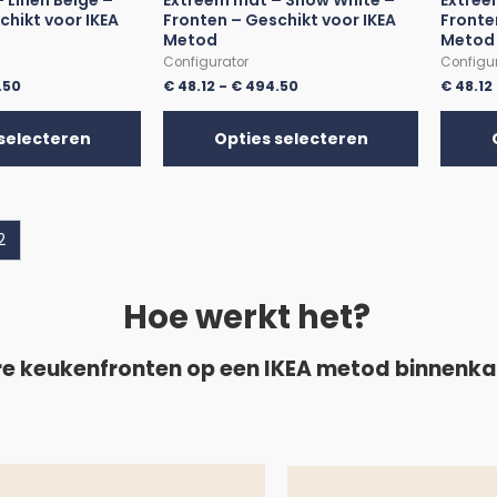
 Linen Beige –
Extreem mat – Snow White –
Extree
chikt voor IKEA
Fronten – Geschikt voor IKEA
Fronte
Metod
Metod
Configurator
Configu
.50
€
48.12
-
€
494.50
€
48.12
selecteren
Opties selecteren
2
Hoe werkt het?
e keukenfronten op een IKEA metod binnenk