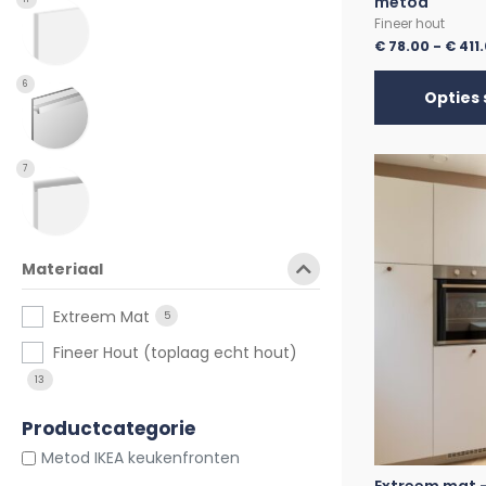
metod
Fineer hout
€
78.00
-
€
411
6
Opties 
7
Materiaal
Extreem Mat
5
Fineer Hout (toplaag echt hout)
13
Productcategorie
Metod IKEA keukenfronten