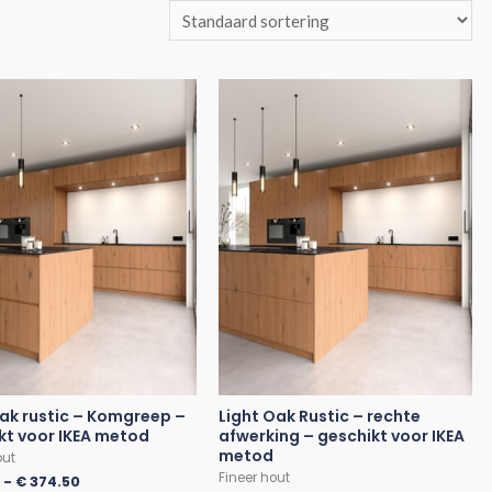
oak rustic – Komgreep –
Light Oak Rustic – rechte
kt voor IKEA metod
afwerking – geschikt voor IKEA
metod
out
Fineer hout
0
-
€
374.50