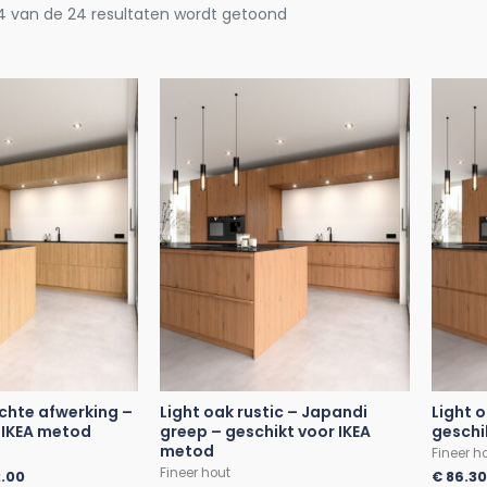
4 van de 24 resultaten wordt getoond
echte afwerking –
Light oak rustic – Japandi
Light 
 IKEA metod
greep – geschikt voor IKEA
geschi
metod
Fineer h
Fineer hout
.00
€
86.3