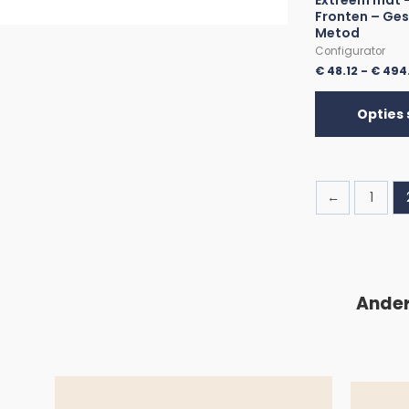
Extreem mat –
Fronten – Ges
Metod
Configurator
€
48.12
-
€
494
Opties 
←
1
Ander