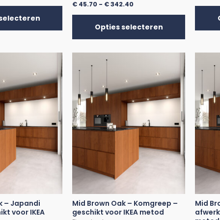
€
45.70
-
€
342.40
selecteren
Opties selecteren
k – Japandi
Mid Brown Oak – Komgreep –
Mid Br
ikt voor IKEA
geschikt voor IKEA metod
afwerk