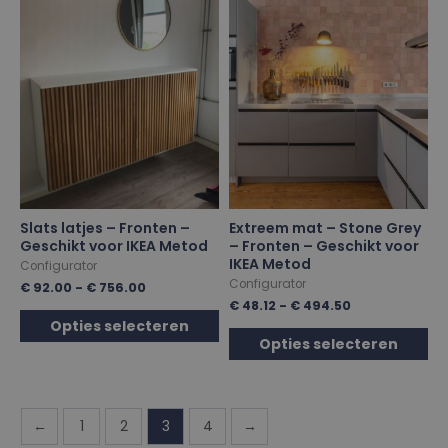
Slats latjes – Fronten –
Extreem mat – Stone Grey
Geschikt voor IKEA Metod
– Fronten – Geschikt voor
IKEA Metod
Configurator
Configurator
€
92.00
-
€
756.00
€
48.12
-
€
494.50
Opties selecteren
Opties selecteren
←
1
2
3
4
→