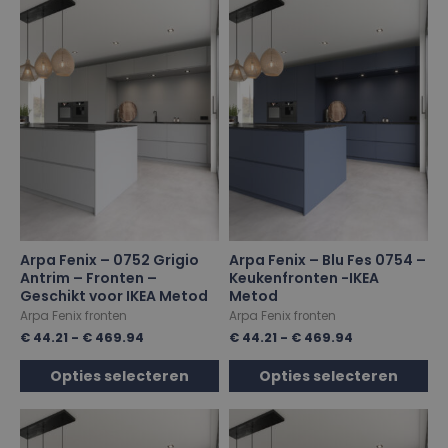
Arpa Fenix – 0752 Grigio
Arpa Fenix – Blu Fes 0754 –
Antrim – Fronten –
Keukenfronten -IKEA
Geschikt voor IKEA Metod
Metod
Arpa Fenix fronten
Arpa Fenix fronten
€
44.21
-
€
469.94
€
44.21
-
€
469.94
Opties selecteren
Opties selecteren