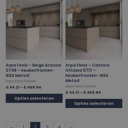
Arpa Fenix – Beige Arizona
Arpa Fenix – Castoro
0748 – Keukenfronten-
Ottawa 0717 –
IKEA Metod
Keukenfronten- IKEA
Metod
Arpa Fenix fronten
Arpa Fenix fronten
€
44.21
-
€
469.94
€
44.21
-
€
469.94
Opties selecteren
Opties selecteren
←
1
2
3
4
→