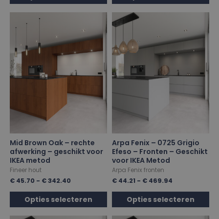
Mid Brown Oak – rechte
Arpa Fenix – 0725 Grigio
afwerking – geschikt voor
Efeso – Fronten – Geschikt
IKEA metod
voor IKEA Metod
Fineer hout
Arpa Fenix fronten
€
45.70
-
€
342.40
€
44.21
-
€
469.94
Opties selecteren
Opties selecteren