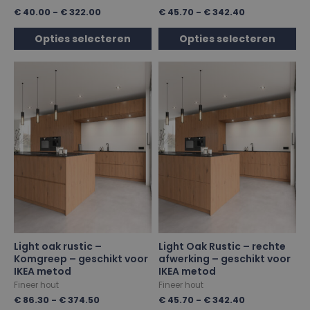
€
40.00
-
€
322.00
€
45.70
-
€
342.40
Opties selecteren
Opties selecteren
Light oak rustic –
Light Oak Rustic – rechte
Komgreep – geschikt voor
afwerking – geschikt voor
IKEA metod
IKEA metod
Fineer hout
Fineer hout
€
86.30
-
€
374.50
€
45.70
-
€
342.40