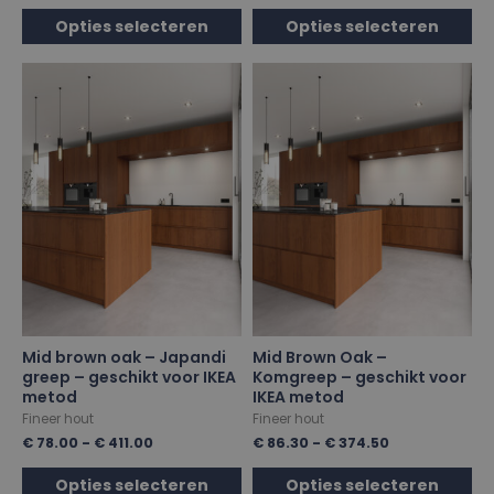
Opties selecteren
Opties selecteren
Mid brown oak – Japandi
Mid Brown Oak –
greep – geschikt voor IKEA
Komgreep – geschikt voor
metod
IKEA metod
Fineer hout
Fineer hout
€
78.00
-
€
411.00
€
86.30
-
€
374.50
Opties selecteren
Opties selecteren