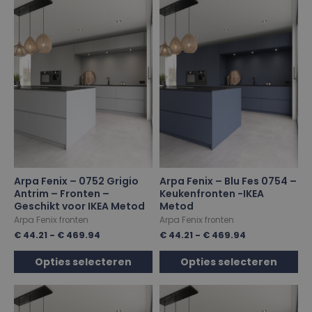
Arpa Fenix – 0752 Grigio
Arpa Fenix – Blu Fes 0754 –
Antrim – Fronten –
Keukenfronten -IKEA
Geschikt voor IKEA Metod
Metod
Arpa Fenix fronten
Arpa Fenix fronten
€
44.21
-
€
469.94
€
44.21
-
€
469.94
Opties selecteren
Opties selecteren