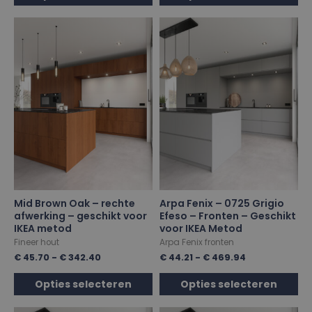
Mid Brown Oak – rechte
Arpa Fenix – 0725 Grigio
afwerking – geschikt voor
Efeso – Fronten – Geschikt
IKEA metod
voor IKEA Metod
Fineer hout
Arpa Fenix fronten
€
45.70
-
€
342.40
€
44.21
-
€
469.94
Opties selecteren
Opties selecteren