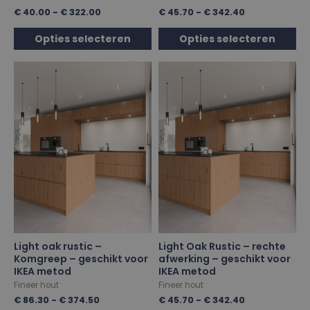
€
40.00
-
€
322.00
€
45.70
-
€
342.40
Opties selecteren
Opties selecteren
Light oak rustic –
Light Oak Rustic – rechte
Komgreep – geschikt voor
afwerking – geschikt voor
IKEA metod
IKEA metod
Fineer hout
Fineer hout
€
86.30
-
€
374.50
€
45.70
-
€
342.40