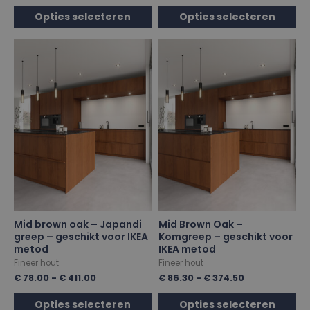
Opties selecteren
Opties selecteren
Mid brown oak – Japandi
Mid Brown Oak –
greep – geschikt voor IKEA
Komgreep – geschikt voor
metod
IKEA metod
Fineer hout
Fineer hout
€
78.00
-
€
411.00
€
86.30
-
€
374.50
Opties selecteren
Opties selecteren