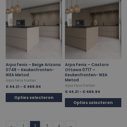
Arpa Fenix – Beige Arizona
Arpa Fenix – Castoro
0748 – Keukenfronten-
Ottawa 0717 –
IKEA Metod
Keukenfronten- IKEA
Metod
Arpa Fenix fronten
Arpa Fenix fronten
€
44.21
-
€
469.94
€
44.21
-
€
469.94
Opties selecteren
Opties selecteren
←
1
2
3
4
→