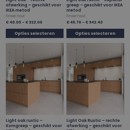
afwerking – geschikt voor
greep – geschikt voor IKEA
IKEA metod
metod
Fineer hout
Fineer hout
€
40.00
-
€
322.00
€
45.70
-
€
342.40
Opties selecteren
Opties selecteren
Light oak rustic –
Light Oak Rustic – rechte
Komgreep – geschikt voor
afwerking – geschikt voor