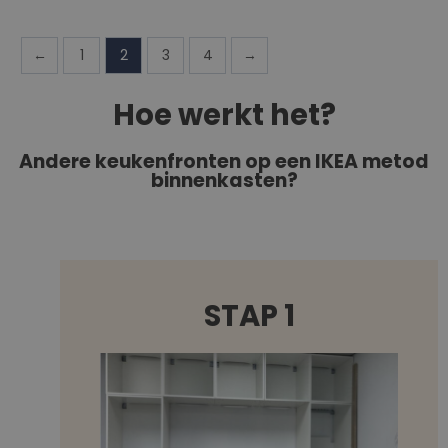
←
1
2
3
4
→
Hoe werkt het?
Andere keukenfronten op een IKEA metod
binnenkasten?
STAP 1