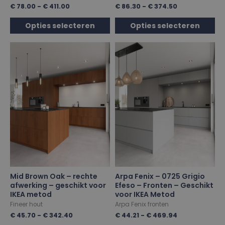
€
78.00
-
€
411.00
€
86.30
-
€
374.50
Opties selecteren
Opties selecteren
Mid Brown Oak – rechte
Arpa Fenix – 0725 Grigio
afwerking – geschikt voor
Efeso – Fronten – Geschikt
IKEA metod
voor IKEA Metod
Fineer hout
Arpa Fenix fronten
€
45.70
-
€
342.40
€
44.21
-
€
469.94