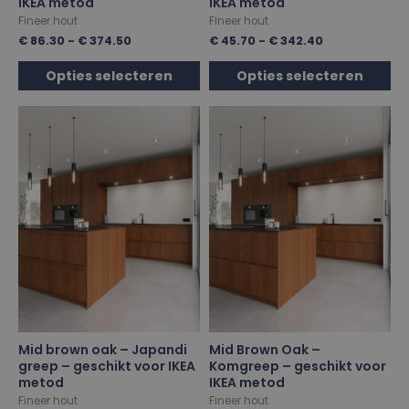
IKEA metod
IKEA metod
Fineer hout
Fineer hout
€
86.30
-
€
374.50
€
45.70
-
€
342.40
Opties selecteren
Opties selecteren
Mid brown oak – Japandi
Mid Brown Oak –
greep – geschikt voor IKEA
Komgreep – geschikt voor
metod
IKEA metod
Fineer hout
Fineer hout