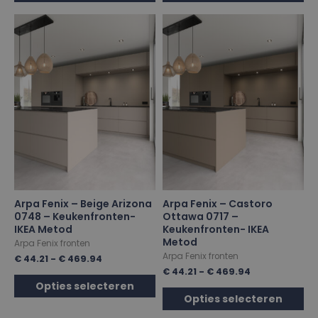
Arpa Fenix – Beige Arizona
Arpa Fenix – Castoro
0748 – Keukenfronten-
Ottawa 0717 –
IKEA Metod
Keukenfronten- IKEA
Metod
Arpa Fenix fronten
Arpa Fenix fronten
€
44.21
-
€
469.94
€
44.21
-
€
469.94
Opties selecteren
Opties selecteren