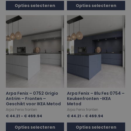
Opties selecteren
Opties selecteren
Arpa Fenix – 0752 Grigio
Arpa Fenix – Blu Fes 0754 –
Antrim – Fronten –
Keukenfronten -IKEA
Geschikt voor IKEA Metod
Metod
Arpa Fenix fronten
Arpa Fenix fronten
€
44.21
-
€
469.94
€
44.21
-
€
469.94
Opties selecteren
Opties selecteren