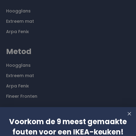
Hoogglans
Extreem mat
Arpa Fenix
Metod
Hoogglans
Extreem mat
Arpa Fenix
Fineer Fronten
Contact
Voorkom de 9 meest gemaakte
Langs komen? Graag even een afspraak maken. Dan
fouten voor een IKEA-keuken!