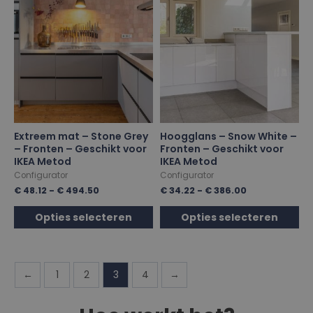
Extreem mat – Stone Grey
Hoogglans – Snow White –
– Fronten – Geschikt voor
Fronten – Geschikt voor
IKEA Metod
IKEA Metod
Configurator
Configurator
€
48.12
-
€
494.50
€
34.22
-
€
386.00
Opties selecteren
Opties selecteren
←
1
2
3
4
→