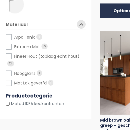
Opties 
Materiaal
Arpa Fenix
11
Extreem Mat
5
Fineer Hout (toplaag echt hout)
13
Hoogglans
1
Mat Lak geverfd
1
Productcategorie
Metod IKEA keukenfronten
Mid brown oa
greep – gesch