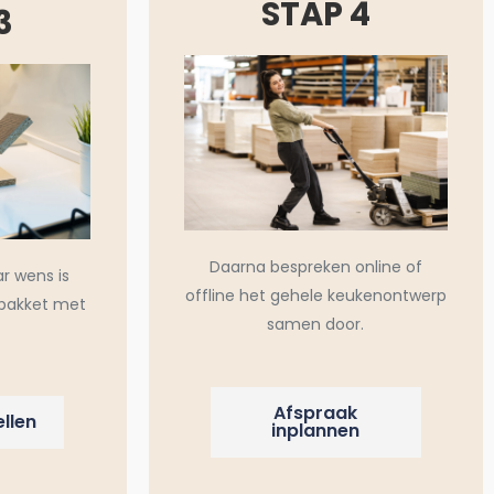
STAP 4
3
Daarna bespreken online of
ar wens is
offline het gehele keukenontwerp
pakket met
samen door.
Afspraak
llen
inplannen