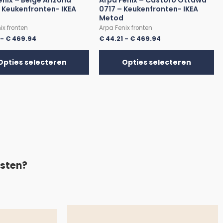
enix – Beige Arizona
Arpa Fenix – Castoro Ottawa
 Keukenfronten- IKEA
0717 – Keukenfronten- IKEA
Metod
ix fronten
Arpa Fenix fronten
-
€
469.94
€
44.21
-
€
469.94
Opties selecteren
Opties selecteren
asten?