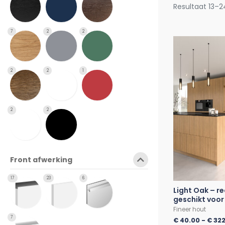
Resultaat 13–2
7
2
2
2
2
1
2
2
Front afwerking
17
23
6
Light Oak – r
geschikt voor
Fineer hout
7
€
40.00
-
€
322