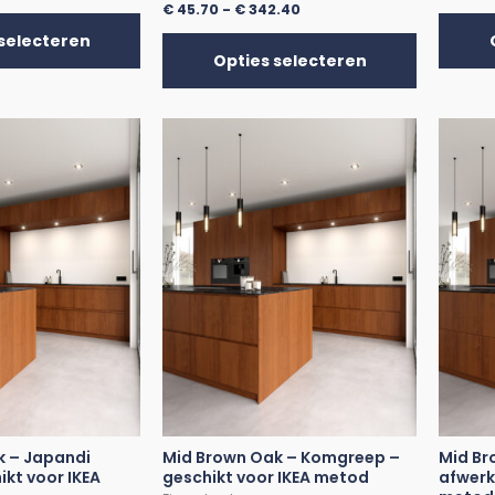
€
45.70
-
€
342.40
selecteren
Opties selecteren
k – Japandi
Mid Brown Oak – Komgreep –
Mid Br
ikt voor IKEA
geschikt voor IKEA metod
afwerk