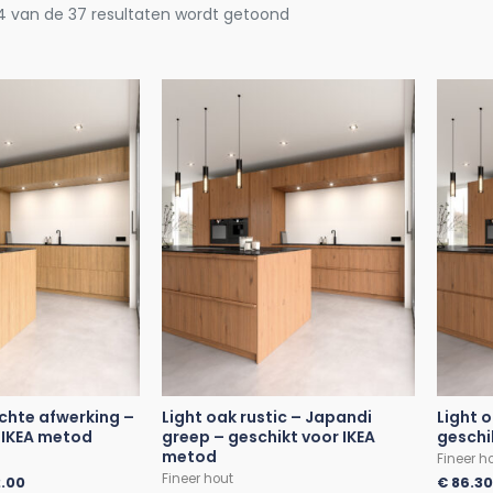
4 van de 37 resultaten wordt getoond
echte afwerking –
Light oak rustic – Japandi
Light 
 IKEA metod
greep – geschikt voor IKEA
geschi
metod
Fineer h
Fineer hout
.00
€
86.3