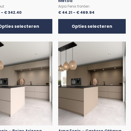
Metod
out
Arpa Fenix fronten
0
-
€
342.40
€
44.21
-
€
469.94
Opties selecteren
Opties selecteren