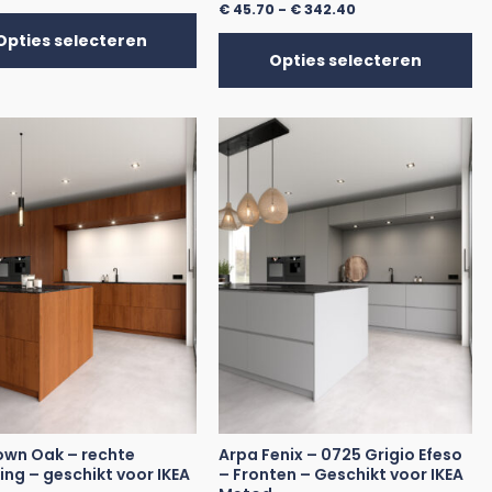
€
45.70
-
€
342.40
Opties selecteren
Opties selecteren
own Oak – rechte
Arpa Fenix – 0725 Grigio Efeso
ing – geschikt voor IKEA
– Fronten – Geschikt voor IKEA