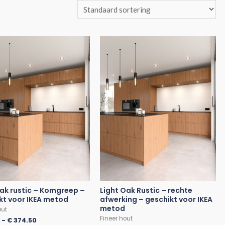
oak rustic – Komgreep –
Light Oak Rustic – rechte
kt voor IKEA metod
afwerking – geschikt voor IKEA
metod
out
Fineer hout
0
-
€
374.50