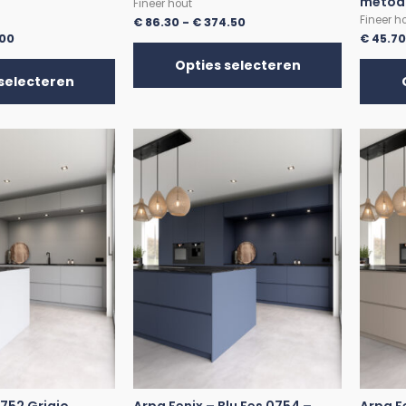
metod
Fineer hout
Fineer h
€
86.30
-
€
374.50
.00
€
45.7
Opties selecteren
selecteren