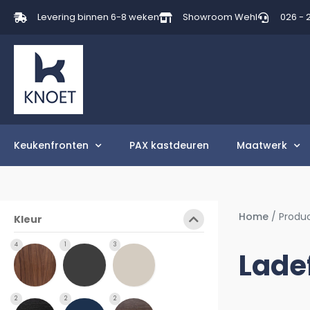
Levering binnen 6-8 weken
Showroom Wehl
026 - 
Keukenfronten
PAX kastdeuren
Maatwerk
Home
/ Produ
Kleur
4
1
3
Lade
2
2
2