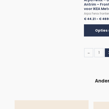
Arpa Fenix – 
Antrim – Fron
voor IKEA Me
Arpa Fenix fronte
€
44.21
-
€
469
Opties 
←
1
Ander