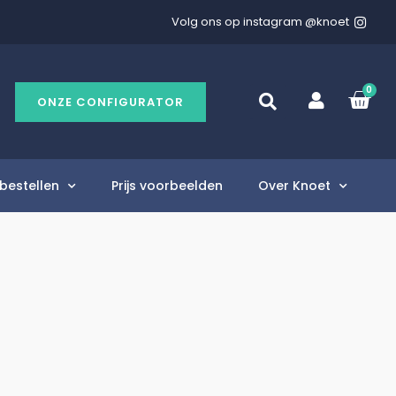
Volg ons op instagram @knoet
0
ONZE CONFIGURATOR
bestellen
Prijs voorbeelden
Over Knoet