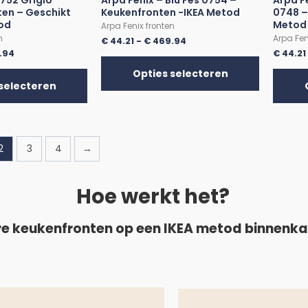
0752 Grigio
Arpa Fenix – Blu Fes 0754 –
Arpa F
ten – Geschikt
Keukenfronten -IKEA Metod
0748 –
tod
Metod
Arpa Fenix fronten
n
Arpa Fen
€
44.21
-
€
469.94
.94
€
44.21
Opties selecteren
selecteren
2
3
4
→
Hoe werkt het?
e keukenfronten op een IKEA metod binnenk