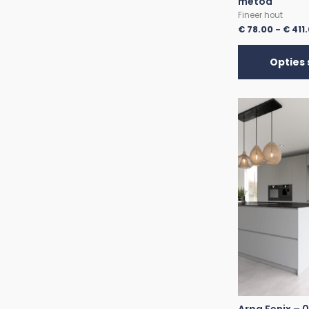
metod
Fineer hout
€
78.00
-
€
411
Opties 