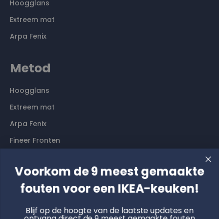
Hoogglans
Extreem mat
Arpa Fenix
Metod
Hoogglans
Extreem mat
Arpa Fenix
Fineer Fronten
Voorkom de 9 meest gemaakte
Contact
fouten voor een IKEA-keuken!
Langs komen? Graag even een afspraak maken. Dan
hebben wij alle tijd voor je.
Blijf op de hoogte van de laatste updates en
ontvang direct de 9 meest gemaakte fouten