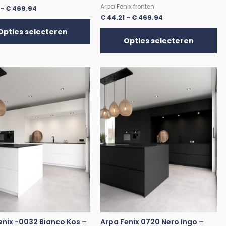
Arpa Fenix fronten
-
€
469.94
€
44.21
-
€
469.94
Opties selecteren
Opties selecteren
enix -0032 Bianco Kos –
Arpa Fenix 0720 Nero Ingo –