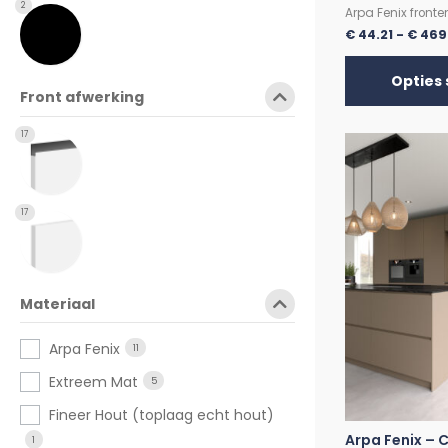
2
Arpa Fenix fronte
€
44.21
-
€
469
Opties 
Front afwerking
17
17
Materiaal
Arpa Fenix
11
Extreem Mat
5
Fineer Hout (toplaag echt hout)
Arpa Fenix –
1