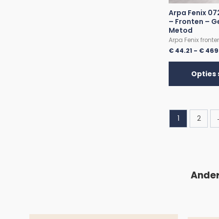
Arpa Fenix 07
– Fronten – G
Metod
Arpa Fenix fronte
€
44.21
-
€
469
Opties 
1
2
Ander