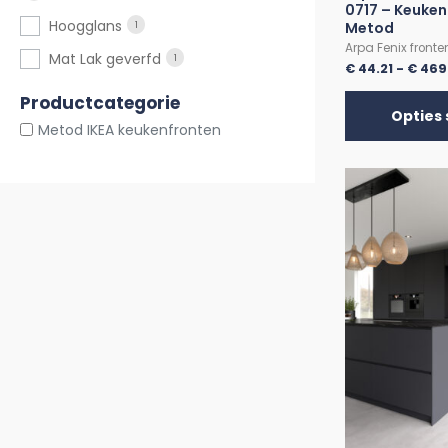
0717 – Keuken
Hoogglans
Metod
1
Arpa Fenix fronte
Mat Lak geverfd
1
€
44.21
-
€
469
Productcategorie
Opties 
Metod IKEA keukenfronten