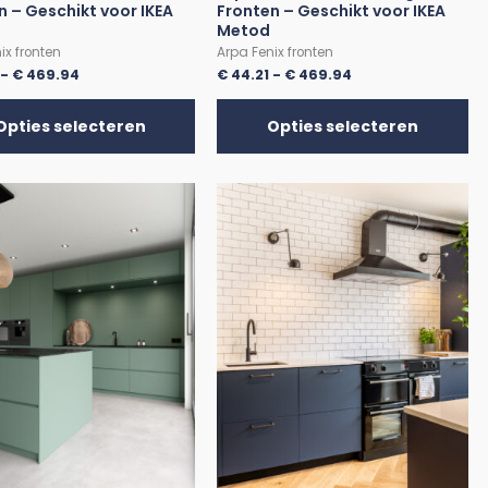
n – Geschikt voor IKEA
Fronten – Geschikt voor IKEA
Metod
ix fronten
Arpa Fenix fronten
-
€
469.94
€
44.21
-
€
469.94
Opties selecteren
Opties selecteren