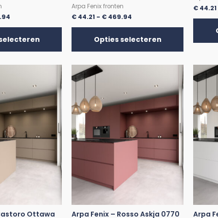
n
Arpa Fenix fronten
€
44.21
.94
€
44.21
-
€
469.94
selecteren
Opties selecteren
 Castoro Ottawa
Arpa Fenix – Rosso Askja 0770
Arpa F