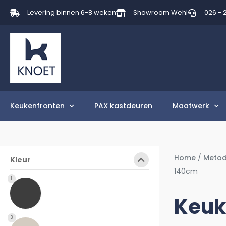
Levering binnen 6-8 weken
Showroom Wehl
026 - 
Keukenfronten
PAX kastdeuren
Maatwerk
Home
/
Metod
Kleur
140cm
1
Keuk
3