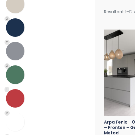
Resultaat 1–12
2
2
2
1
2
Arpa Fenix – 
– Fronten – G
Metod