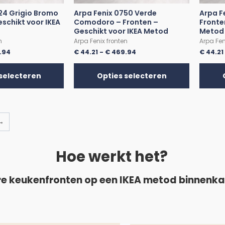
24 Grigio Bromo
Arpa Fenix 0750 Verde
Arpa F
eschikt voor IKEA
Comodoro – Fronten –
Fronte
Geschikt voor IKEA Metod
Metod
n
Arpa Fenix fronten
Arpa Fen
.94
€
44.21
-
€
469.94
€
44.21
selecteren
Opties selecteren
→
Hoe werkt het?
e keukenfronten op een IKEA metod binnenk