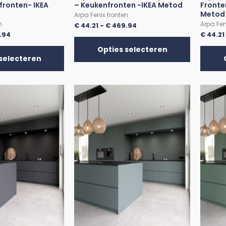
fronten- IKEA
– Keukenfronten -IKEA Metod
Fronte
Metod
Arpa Fenix fronten
n
Arpa Fen
€
44.21
-
€
469.94
.94
€
44.21
Opties selecteren
selecteren