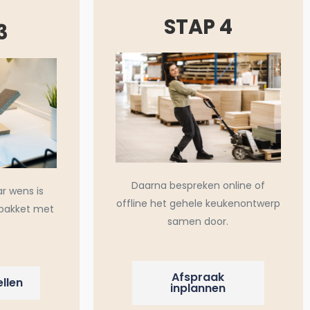
STAP 4
3
Daarna bespreken online of
ar wens is
offline het gehele keukenontwerp
pakket met
samen door.
Afspraak
llen
inplannen