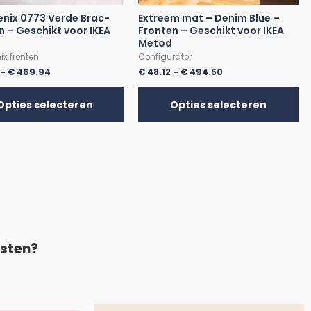
enix 0773 Verde Brac-
Extreem mat – Denim Blue –
n – Geschikt voor IKEA
Fronten – Geschikt voor IKEA
Metod
ix fronten
Configurator
-
€
469.94
€
48.12
-
€
494.50
Opties selecteren
Opties selecteren
asten?