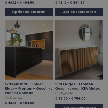
€
48.12
-
€
494.50
€
48.12
-
€
494.50
Opties selecteren
Opties selecteren
Extreem mat – Spider
Slats latjes – Fronten –
Black – Fronten – Geschikt
Geschikt voor IKEA Metod
voor IKEA Metod
Configurator
Configurator
€
92.00
-
€
756.00
€
48.12
-
€
494.50
Opties selecteren