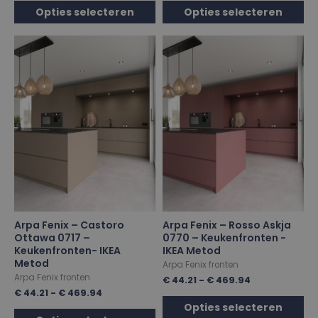
Opties selecteren
Opties selecteren
Arpa Fenix – Castoro
Arpa Fenix – Rosso Askja
Ottawa 0717 –
0770 – Keukenfronten -
Keukenfronten- IKEA
IKEA Metod
Metod
Arpa Fenix fronten
Arpa Fenix fronten
€
44.21
-
€
469.94
€
44.21
-
€
469.94
Opties selecteren