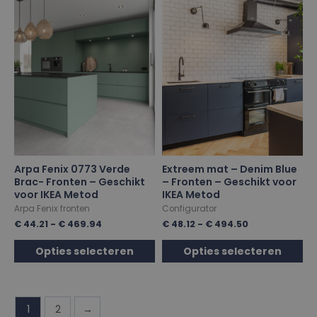
Arpa Fenix 0773 Verde
Extreem mat – Denim Blue
Brac- Fronten – Geschikt
– Fronten – Geschikt voor
voor IKEA Metod
IKEA Metod
Arpa Fenix fronten
Configurator
€
44.21
-
€
469.94
€
48.12
-
€
494.50
Opties selecteren
Opties selecteren
1
2
→