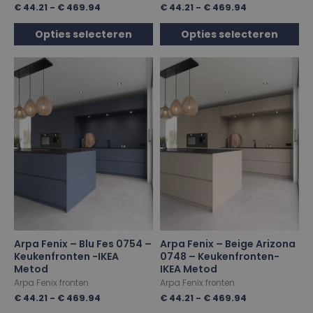
€
44.21
-
€
469.94
€
44.21
-
€
469.94
Opties selecteren
Opties selecteren
Arpa Fenix – Blu Fes 0754 –
Arpa Fenix – Beige Arizona
Keukenfronten -IKEA
0748 – Keukenfronten-
Metod
IKEA Metod
Arpa Fenix fronten
Arpa Fenix fronten
€
44.21
-
€
469.94
€
44.21
-
€
469.94