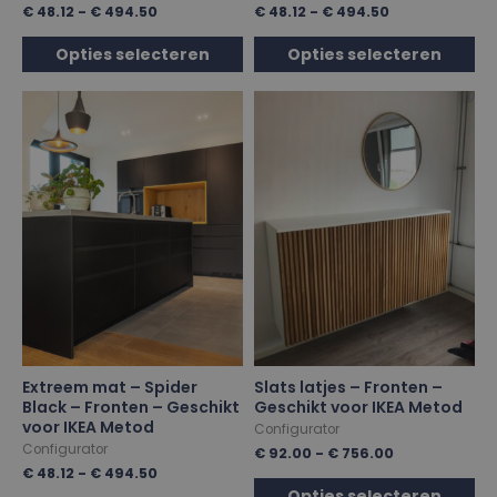
€
48.12
-
€
494.50
€
48.12
-
€
494.50
Opties selecteren
Opties selecteren
Extreem mat – Spider
Slats latjes – Fronten –
Black – Fronten – Geschikt
Geschikt voor IKEA Metod
voor IKEA Metod
Configurator
Configurator
€
92.00
-
€
756.00
€
48.12
-
€
494.50
Opties selecteren