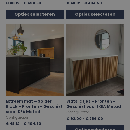
€
48.12
-
€
494.50
€
48.12
-
€
494.50
Opties selecteren
Opties selecteren
Extreem mat – Spider
Slats latjes – Fronten –
Black – Fronten – Geschikt
Geschikt voor IKEA Metod
voor IKEA Metod
Configurator
Configurator
€
92.00
-
€
756.00
€
48.12
-
€
494.50
Opties selecteren