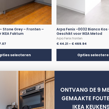
– Stone Grey – Fronten –
Arpa Fenix -0032 Bianco Kos 
r IKEA Faktum
Geschikt voor IKEA Metod
Arpa Fenix fronten
7.07
€
44.21
-
€
469.94
pties selecteren
Opties selecter
ONTVANG DE 9 ME
m
Metod
GEMAAKTE FOUTE
Hoogglans
IKEA KEUKEN