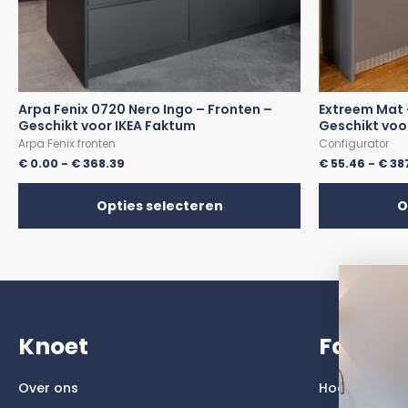
Arpa Fenix 0720 Nero Ingo – Fronten –
Extreem Mat 
Geschikt voor IKEA Faktum
Geschikt voo
Arpa Fenix fronten
Configurator
€
0.00
-
€
368.39
€
55.46
-
€
38
Opties selecteren
O
Knoet
Faktu
Over ons
Hoogglans