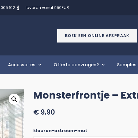
2005 102
leveren vanaf 950EUR
BOEK EEN ONLINE AFSPRAAK
Accessoires
Offerte aanvragen?
Samples 
Monsterfrontje – Ex
€
9.90
kleuren-extreem-mat