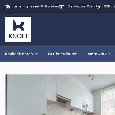
Levering binnen 6-8 weken
Showroom Wehl
026 - 
Keukenfronten
PAX kastdeuren
Maatwerk