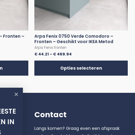
– Fronten –
Arpa Fenix 0750 Verde Comodoro –
Fronten – Geschikt voor IKEA Metod
Arpa Fenix fronten
€
44.21
-
€
469.94
en
Opties selecteren
ESTE
Contact
N IN
Langs komen? Graag even een afspraak
S