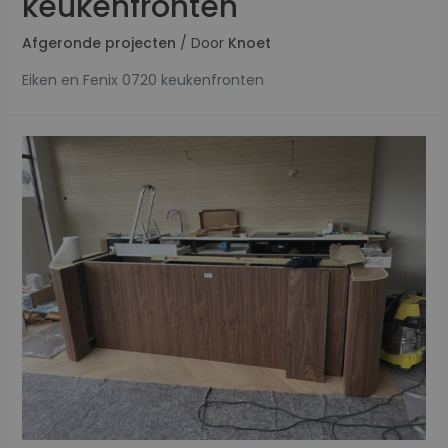
keukenfronten
Afgeronde projecten
/ Door
Knoet
Eiken en Fenix 0720 keukenfronten